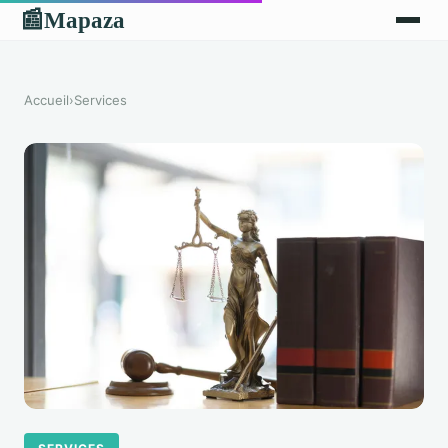
Mapaza
📰
Accueil
›
Services