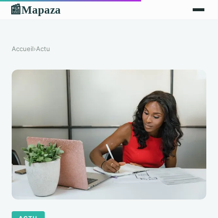
Mapaza
📰
Accueil
›
Actu