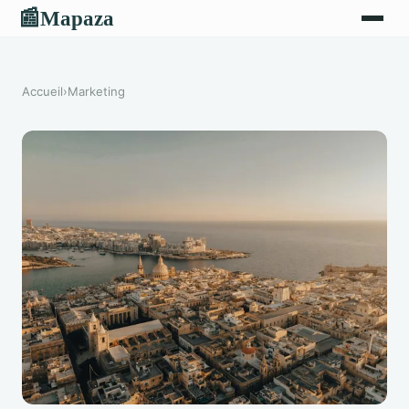
Mapaza
📰
Accueil
›
Marketing